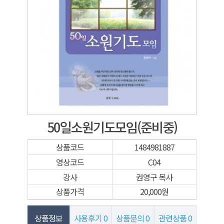
50일소원기도모임(준비중)
상품코드
1484981887
영상코드
C04
강사
권영구 목사
상품가격
20,000원
상품정보
사용후기
0
상품문의
0
관련상품
0