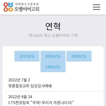
연혁
하나님이 하신 오병이어의 기적
2010년도
2000년도
1990년도
1980년도
2022년
7월
2
영흥힐링교회 입당감사예배
2022년
4월
24
CTS찬양집회 "주여! 우리가 가겠나이다!"