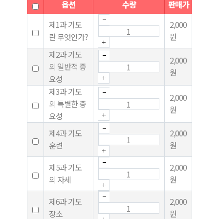
옵션
수량
판매가
제1과 기도
2,000
란 무엇인가?
원
제2과 기도
2,000
의 일반적 중
원
요성
제3과 기도
2,000
의 특별한 중
원
요성
제4과 기도
2,000
훈련
원
제5과 기도
2,000
의 자세
원
제6과 기도
2,000
장소
원