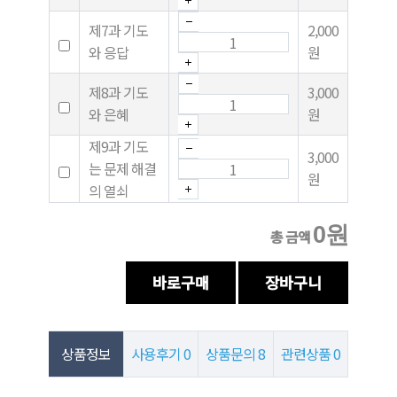
제7과 기도
2,000
와 응답
원
제8과 기도
3,000
와 은혜
원
제9과 기도
3,000
는 문제 해결
원
의 열쇠
0원
총 금액
상품정보
사용후기
0
상품문의
8
관련상품
0