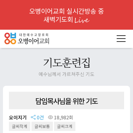
오병이어교회 실시간방송 중
새벽기도회
기도훈련집
예수님께서 가르쳐주신 기도
담임목사님을 위한 기도
오이지기
0건
18,982회
글씨작게
글씨보통
글씨크게