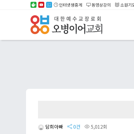
인터넷생중계
동영상강의
소원기
담희아빠
0건
5,012회