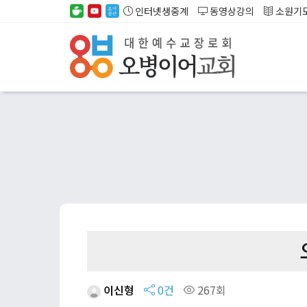
인터넷생중계
동영상강의
소원기
이신형
0건
267회