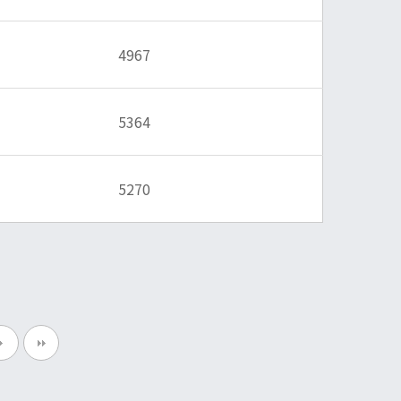
4967
5364
5270