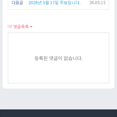
다음글
2026년 5월 17일 주보입니다.
26.05.15
댓글목록
등록된 댓글이 없습니다.