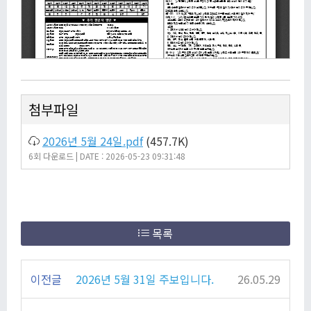
첨부파일
2026년 5월 24일.pdf
(457.7K)
6회 다운로드 | DATE : 2026-05-23 09:31:48
목록
이전글
2026년 5월 31일 주보입니다.
26.05.29