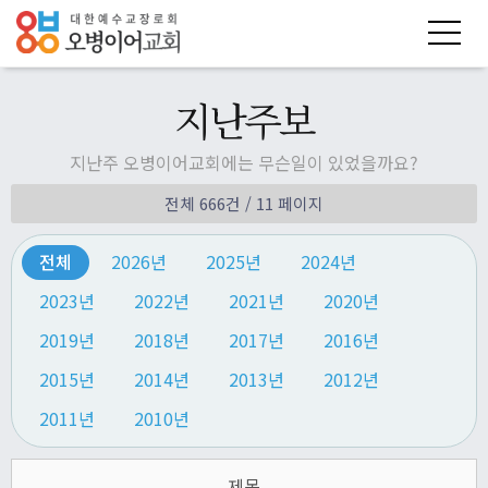
지난주보
지난주 오병이어교회에는 무슨일이 있었을까요?
전체 666건
/ 11 페이지
전체
2026년
2025년
2024년
2023년
2022년
2021년
2020년
2019년
2018년
2017년
2016년
2015년
2014년
2013년
2012년
2011년
2010년
제목