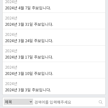
2024년
2024년 4월 7일 주보입니다.
2024년
2024년 3월 31일 주보입니다.
2024년
2024년 3월 24일 주보입니다.
2024년
2024년 3월 17일 주보입니다.
2024년
2024년 3월 10일 주보입니다.
2024년
2024년 3월 3일 주보입니다.