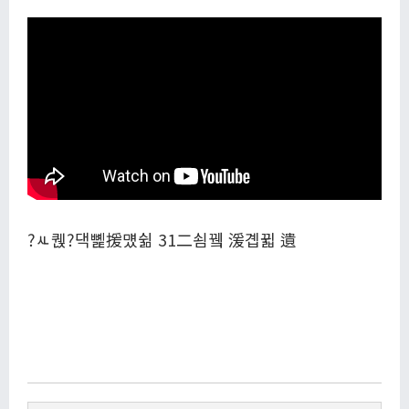
?ㅻ퀝?댁뼱援먰쉶 31二쇰뀈 湲곕뀗 遺