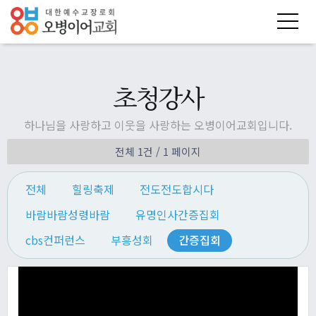
초청강사
하나님을 사랑하고 이웃을 사랑하는 오병이어교회입니다.
전체 1건
/ 1 페이지
전체
힐링축제
전도전도합시다
바람바람성령바람
유명인사간증집회
cbs컨퍼런스
부흥성회
간증집회