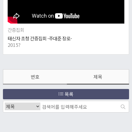
간증집회
태신자 초청 간증집회 -주대준 장로-
2015?
번호
제목
목록