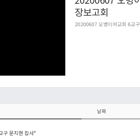
장보고회
20200607 오병이어교회 6
날짜
교구 문지현 집사*