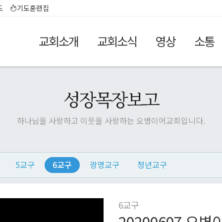
도
기도훈련집
교회소개
교회소식
영상
소통
성장목장보고
하나님을 사랑하고 이웃을 사랑하는 오병이어교회입니다.
5교구
6교구
광명교구
청년교구
6교구
20200607 오