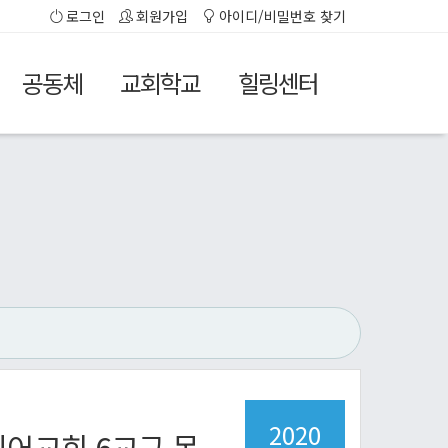
로그인
회원가입
아이디/비밀번호 찾기
공동체
교회학교
힐링센터
2020
병이어교회 6교구 목