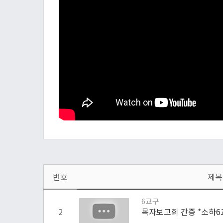
번호
제목
6교구
2
목자보고회 간증 *소하6