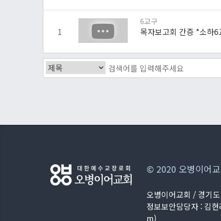
6교구
1
목자보고회 간증 *소하6
© 2020 오병이어교회. 
오병이어교회 / 경기도 광명
정보보안담당자 : 김현
m
)