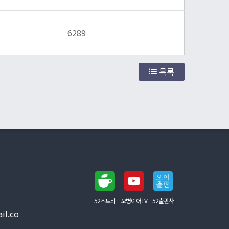
6289
목록
52스토리
오병이어TV
52출판사
il.co