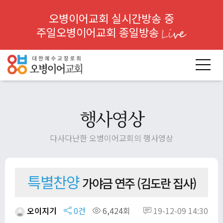
오병이어교회 실시간방송 중
주일오병이어교회 종일방송
행사영상
다사다난한 오병이어교회의 행사영상
특별찬양
가야금 연주 (김도란 집사)
오이지기
0건
6,424회
19-12-09 14:30