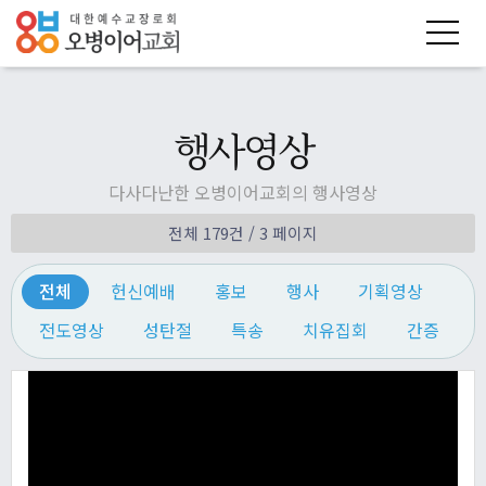
행사영상
다사다난한 오병이어교회의 행사영상
전체 179건
/ 3 페이지
전체
헌신예배
홍보
행사
기획영상
전도영상
성탄절
특송
치유집회
간증