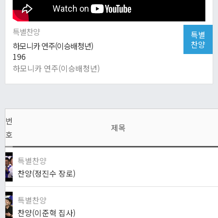
특별찬양
특별
찬양
하모니카 연주(이승배청년)
196
하모니카 연주(이승배청년)
번
제목
호
특별찬양
찬양(정진수 장로)
특별찬양
찬양(이준혁 집사)