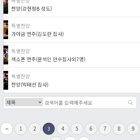
특별찬양
찬양(강현정B 성도)
특별찬양
가야금 연주(김도란 집사)
특별찬양
섹소폰 연주(윤석인 안수집사외7명)
특별찬양
찬양(박태선 집사)
1
2
4
5
6
7
8
9
3