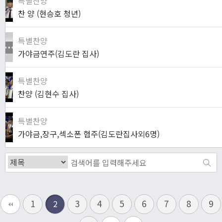
특별찬양
찬 양 (현승호 청년)
특별찬양
가야금연주(김도란 집사)
특별찬양
찬양 (김현수 집사)
특별찬양
가야금,장구,섹소폰 협주(김도란집사외6명)
1
3
4
5
6
7
8
9
2