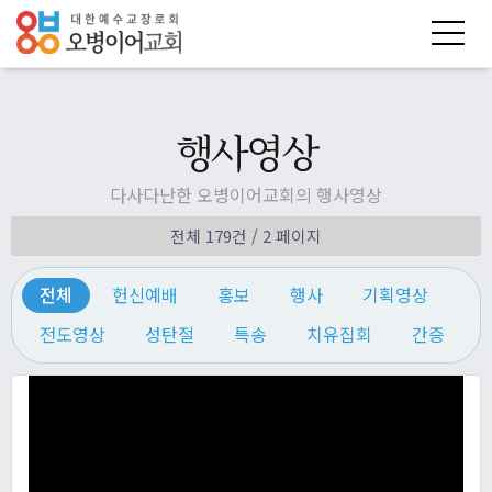
행사영상
다사다난한 오병이어교회의 행사영상
전체 179건
/ 2 페이지
전체
헌신예배
홍보
행사
기획영상
전도영상
성탄절
특송
치유집회
간증