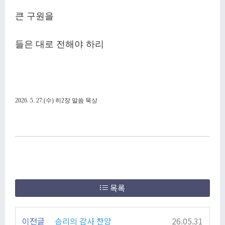
큰 구원을
들은 대로 전해야 하리
2026. 5. 27.(
수
)
히
2
장 말씀 묵상
목록
이전글
승리의 감사 찬양
26.05.31