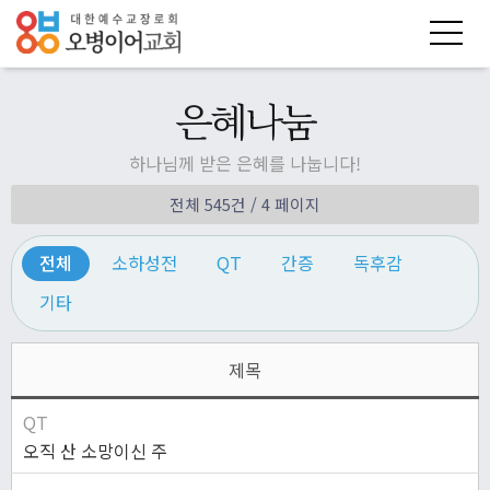
은혜나눔
하나님께 받은 은혜를 나눕니다!
전체 545건
/ 4 페이지
전체
소하성전
QT
간증
독후감
기타
제목
QT
오직 산 소망이신 주