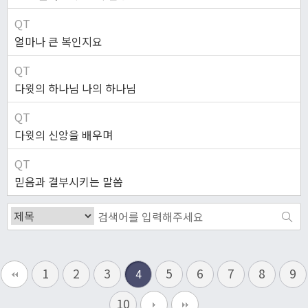
QT
얼마나 큰 복인지요
QT
다윗의 하나님 나의 하나님
QT
다윗의 신앙을 배우며
QT
믿음과 결부시키는 말씀
1
2
3
5
6
7
8
9
4
10