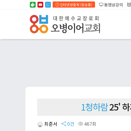
동영상강의
인터넷생중계 (방송중)
1청하람
25'
최준서
0건
467회