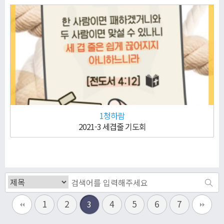
1청하람
2021-3 세겹줄 기도회
1
2
4
5
6
7
3