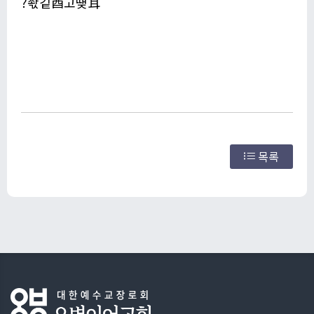
?좏깉酉고떚耳
목록