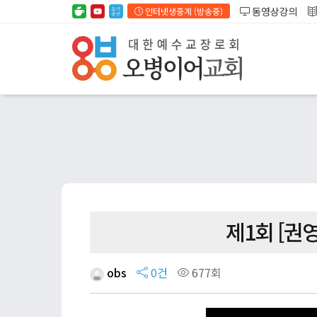
동영상강의
인터넷생중계 (방송중)
제1회 [권
obs
0건
677회