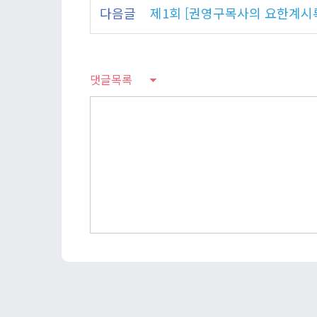
다음글
제1회 [권영구목사의 요한계시록
댓글목록