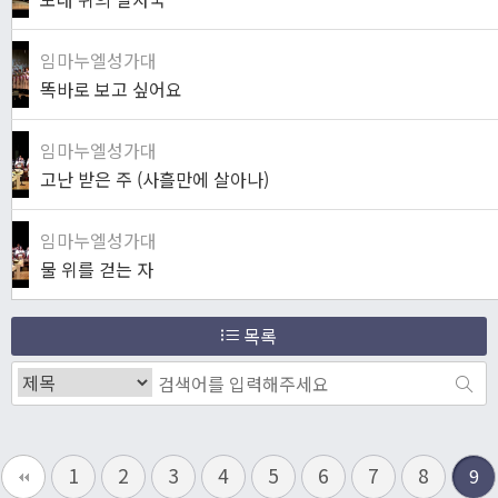
임마누엘성가대
똑바로 보고 싶어요
임마누엘성가대
고난 받은 주 (사흘만에 살아나)
임마누엘성가대
물 위를 걷는 자
목록
1
2
3
4
5
6
7
8
9