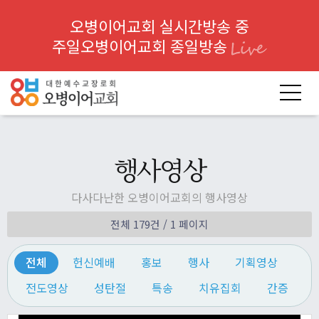
오병이어교회 실시간방송 중
주일오병이어교회 종일방송
행사영상
다사다난한 오병이어교회의 행사영상
전체 179건
/ 1 페이지
전체
헌신예배
홍보
행사
기획영상
전도영상
성탄절
특송
치유집회
간증