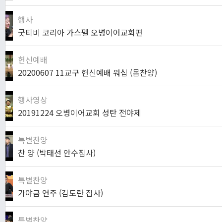
행사
굿티비 코리아 가스펠 오병이어교회편
헌신예배
20200607 11교구 헌신예배 워십 (몸찬양)
행사영상
20191224 오병이어교회 성탄 전야제
특별찬양
찬 양 (박태선 안수집사)
특별찬양
가야금 연주 (김도란 집사)
특별찬양