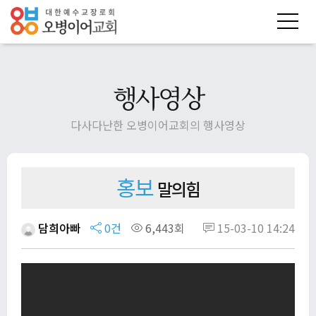
행사영상
다사다난한 오병이어교회의 행사영상
홍보
말의힘
담희아빠
0건
6,443회
15-03-10 14:24