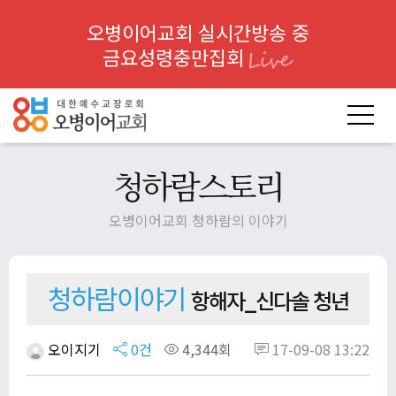
오병이어교회 실시간방송 중
금요성령충만집회
청하람스토리
오병이어교회 청하람의 이야기
청하람이야기
항해자_신다솔 청년
오이지기
0건
4,344회
17-09-08 13:22