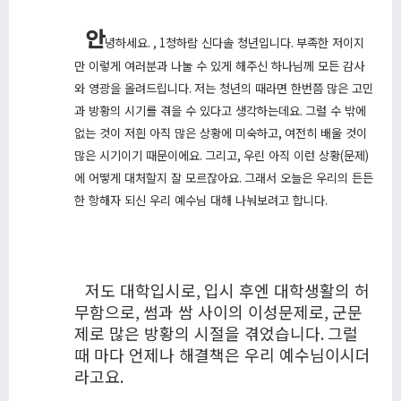
안
녕하세요
. , 1
청하람 신다솔 청년입니다
.
부족한 저이지
만 이렇게 여러분과 나눌 수 있게 해주신 하나님께 모든 감사
와 영광을 올려드립니다
.
저는 청년의 때라면 한번쯤 많은 고민
과 방황의 시기를 겪을 수 있다고 생각하는데요
.
그럴 수 밖에
없는 것이 저흰 아직 많은 상황에 미숙하고
,
여전히 배울 것이
많은 시기이기 때문이에요
.
그리고
,
우린 아직 이런 상황
(
문제
)
에 어떻게 대처할지 잘 모르잖아요
.
그래서 오늘은 우리의 든든
한 항해자 되신 우리 예수님 대해 나눠보려고 합니다
.
저도 대학입시로
,
입시 후엔 대학생활의 허
무함으로
,
썸과 쌈 사이의 이성문제로
,
군문
제로 많은 방황의 시절을 겪었습니다
.
그럴
때 마다 언제나 해결책은 우리 예수님이시더
라고요
.