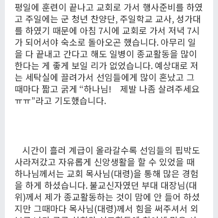
평일에 훈련이 끝나고 교회로 가서 행사준비를 하였
고 주일에는 군 청년 찬양단
,
주일학교 교사
,
성가대
를 하였기 때문에 아침
7
시에 교회로 가서 저녁
7
시
가 되어서야 숙소로 돌아오곤 했습니다
.
아무리 일
을 다 끝내고 간다고 해도 일병이 종교활동을 많이
한다는 게 좋게 보일 리가 없었습니다
.
예상대로 저
는 세탁실에 끌려가서 선임들에게 많이 혼났고 그
때마다 짧고 굵게
“
하나님
!
제발 나좀 살려주세요
ㅠㅠ
”
라고 기도했습니다
.
시간이 흘러 계급이 올라갈수록 선임들의 핍박도
사라져갔고 자유롭게 신앙생활을 할 수 있었을 때
하나님께서는 교회 목사님
(
대령
)
을 통해 많은 경험
을 하게 하셨습니다
.
불교신자였던 부대 대장님
(
대
위
)
께서 제가 종교활동하는 것이 맘에 안 들어 하셨
지만 그때마다 목사님
(
대령
)
께서 힘을 써주셔서 외