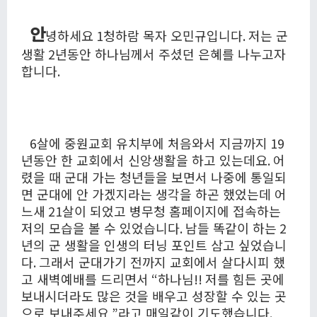
안
녕하세요
1
청하람 목자 오민규입니다
.
저는 군
생활
2
년동안 하나님께서 주셨던 은혜를 나누고자
합니다
.
6
살에 중원교회 유치부에 처음와서 지금까지
19
년동안 한 교회에서 신앙생활을 하고 있는데요
.
어
렸을 때 군대 가는 청년들을 보면서 나중에 통일되
면 군대에 안 가겠지라는 생각을 하곤 했었는데 어
느새
21
살이 되었고 병무청 홈페이지에 접속하는
저의 모습을 볼 수 있었습니다
.
남들 똑같이 하는
2
년의 군 생활을 인생의 터닝 포인트 삼고 싶었습니
다
.
그래서 군대가기 전까지 교회에서 살다시피 했
고 새벽예배를 드리면서
“
하나님
!!
저를 힘든 곳에
보내시더라도 많은 것을 배우고 성장할 수 있는 곳
으로 보내주세요
”
라고 매일같이 기도했습니다
.